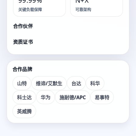
解决方案
99.99%
N+X
关键负载保障
可靠架构
面向各类关键业务场景，提供咨询、交付、运维的一体化
服务。
合作伙伴
资质证书
看产品
获取方案
合作品牌
山特
维谛/艾默生
台达
科华
科士达
华为
施耐德/APC
易事特
英威腾