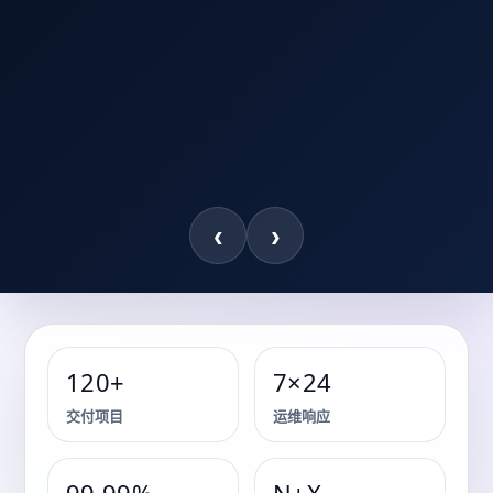
‹
›
120+
7×24
储能系统 · 关键能源保障 · 机房基础设施
交付项目
运维响应
关键能源保障与储能系统