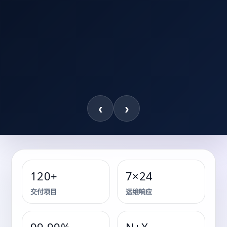
‹
›
120+
7×24
储能系统 · 关键能源保障 · 机房基础设施
交付项目
运维响应
关键能源保障与储能系统