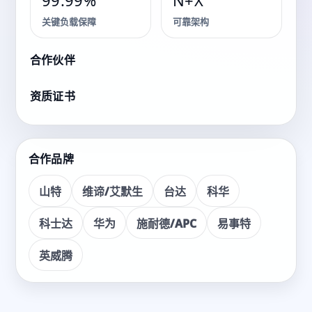
解决方案
99.99%
N+X
关键负载保障
可靠架构
面向各类关键业务场景，提供咨询、交付、运维的一体化
服务。
合作伙伴
资质证书
看产品
获取方案
合作品牌
山特
维谛/艾默生
台达
科华
科士达
华为
施耐德/APC
易事特
英威腾