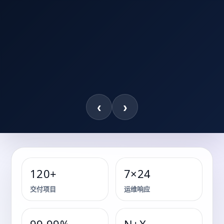
‹
›
120+
7×24
储能系统 · 关键能源保障 · 机房基础设施
交付项目
运维响应
关键能源保障与储能系统