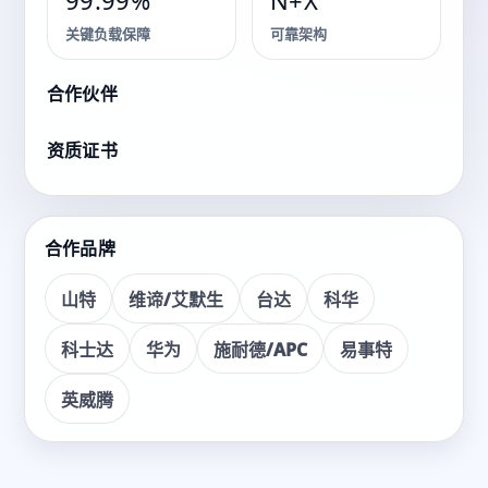
解决方案
99.99%
N+X
关键负载保障
可靠架构
面向各类关键业务场景，提供咨询、交付、运维的一体化
服务。
合作伙伴
资质证书
看产品
获取方案
合作品牌
山特
维谛/艾默生
台达
科华
科士达
华为
施耐德/APC
易事特
英威腾