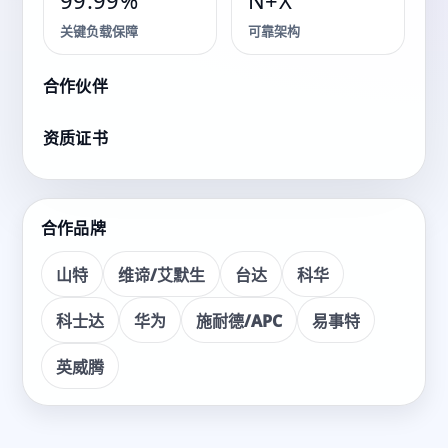
解决方案
99.99%
N+X
关键负载保障
可靠架构
面向各类关键业务场景，提供咨询、交付、运维的一体化
服务。
合作伙伴
资质证书
看产品
获取方案
合作品牌
山特
维谛/艾默生
台达
科华
科士达
华为
施耐德/APC
易事特
英威腾