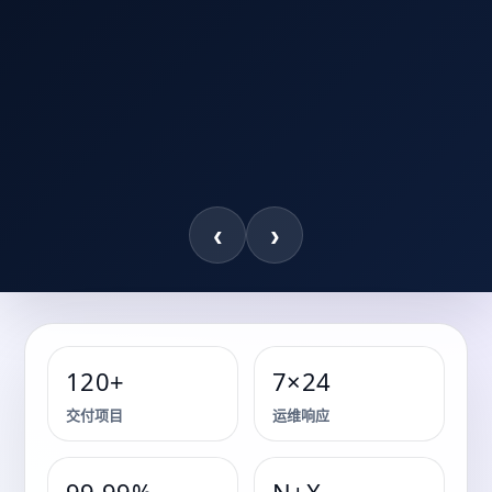
‹
›
120+
7×24
储能系统 · 关键能源保障 · 机房基础设施
交付项目
运维响应
关键能源保障与储能系统