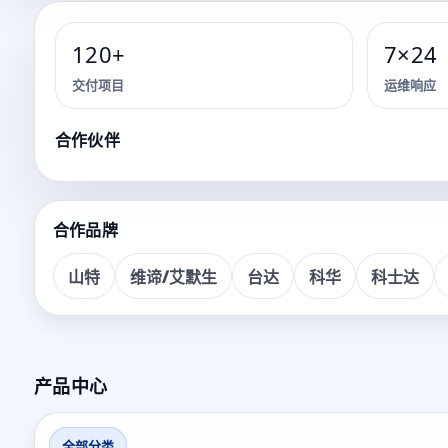
120+
7×24
交付项目
运维响应
储能系统 · 关键能源保障 · 机房基础设施
关键能源保障与
合作伙伴
面向各类关键业务场景，提供咨询、交付、运维的一体化服
合作品牌
山特
维谛/艾默生
台达
科华
科士达
看产品
获取方案
产品中心
全部分类