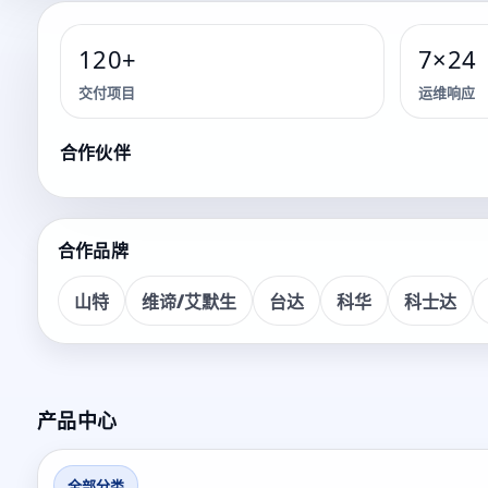
120+
7×24
交付项目
运维响应
储能系统 · 关键能源保障 · 机房基础设施
关键能源保障与
合作伙伴
面向各类关键业务场景，提供咨询、交付、运维的一体化服
合作品牌
山特
维谛/艾默生
台达
科华
科士达
看产品
获取方案
产品中心
全部分类