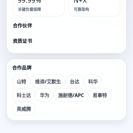
解决方案
99.99%
N+X
关键负载保障
可靠架构
面向各类关键业务场景，提供咨询、交付、运维的一体化
服务。
合作伙伴
资质证书
看产品
获取方案
合作品牌
山特
维谛/艾默生
台达
科华
科士达
华为
施耐德/APC
易事特
英威腾