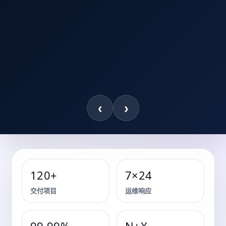
‹
›
120+
7×24
储能系统 · 关键能源保障 · 机房基础设施
交付项目
运维响应
关键能源保障与储能系统